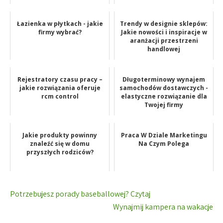
Łazienka w płytkach - jakie
Trendy w designie sklepów:
firmy wybrać?
Jakie nowości i inspiracje w
aranżacji przestrzeni
handlowej
Rejestratory czasu pracy –
Długoterminowy wynajem
jakie rozwiązania oferuje
samochodów dostawczych -
rcm control
elastyczne rozwiązanie dla
Twojej firmy
Jakie produkty powinny
Praca W Dziale Marketingu
znaleźć się w domu
Na Czym Polega
przyszłych rodziców?
Nawigacja
Potrzebujesz porady baseballowej? Czytaj
wpisu
Wynajmij kampera na wakacje