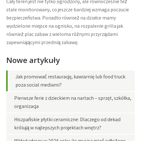
Cały teren jest nie tylko ogrodzony, ale równocześnie też
stale monitorowany, co jeszcze bardziej wzmaga poczucie
bezpieczeństwa. Ponadto również na działce mamy
wydzielone miejsce na ognisko, na rozpalenie grilla jak
również plac zabaw z wieloma różnymi przyrządami
zapewniającymi przednią zabawę.
Nowe artykuły
Jak promować restaurację, kawiarnię lub food truck
poza social mediami?
Pierwsze ferie z dzieckiem na nartach – sprzęt, szkółka,
organizacja
Hiszpańskie płytki ceramiczne: Dlaczego od dekad
królują w najlepszych projektach wnętrz?
Wkład własny w 2026 roku: ile musisz mieć odłożone