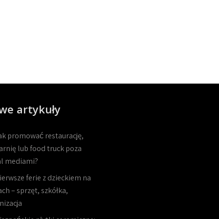
we artykuły
ak promować restaurację,
arnię lub food truck poza
al mediami?
ierwsze ferie z dzieckiem na
ch – sprzęt, szkółka,
nizacja