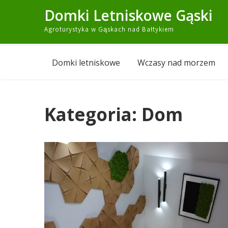
Skip
Domki Letniskowe Gąski
to
Agroturystyka w Gąskach nad Bałtykiem
content
Domki letniskowe
Wczasy nad morzem
Kategoria:
Dom