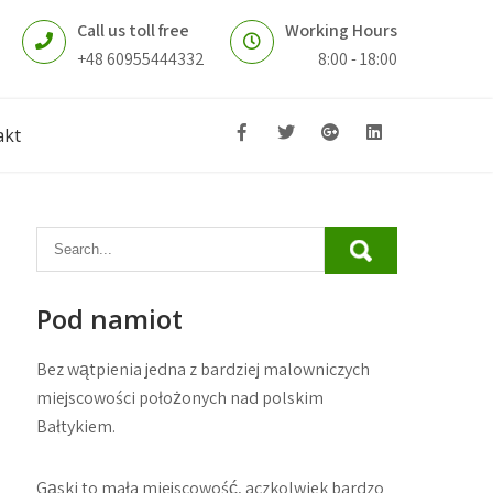
Call us toll free
Working Hours
+48 60955444332
8:00 - 18:00
akt
Pod namiot
Bez wątpienia jedna z bardziej malowniczych
miejscowości położonych nad polskim
Bałtykiem.
Gąski to mała miejscowość, aczkolwiek bardzo