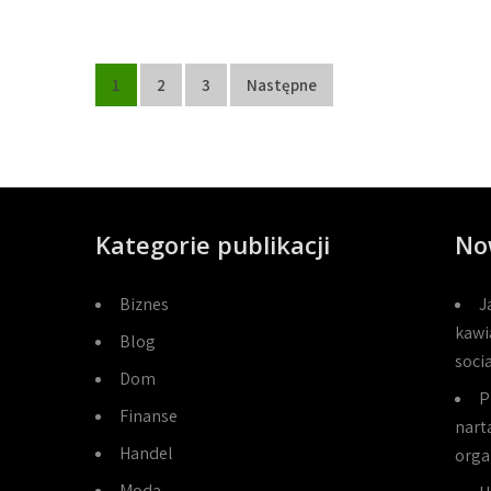
Stronicowanie
1
2
3
Następne
wpisów
Kategorie publikacji
No
Biznes
J
kawi
Blog
soci
Dom
P
Finanse
narta
Handel
orga
Moda