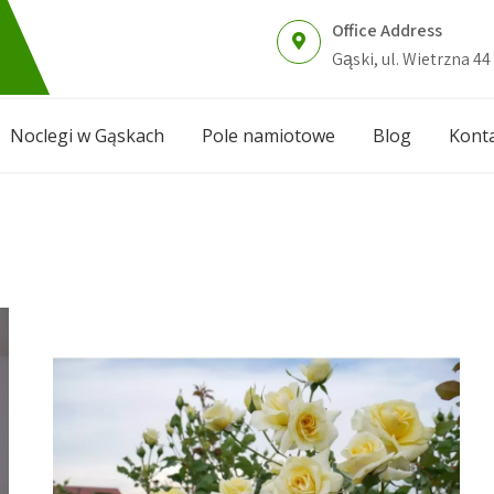
Office Address
Gąski, ul. Wietrzna 44
Noclegi w Gąskach
Pole namiotowe
Blog
Kont