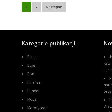
Stronicowanie
1
2
Następne
wpisów
Kategorie publikacji
No
Biznes
J
kawi
Blog
soci
Dom
P
Finanse
narta
Handel
orga
Moda
H
Dlac
Motoryzacja