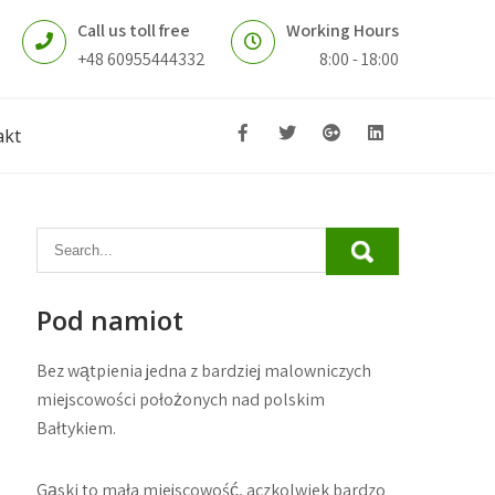
Call us toll free
Working Hours
+48 60955444332
8:00 - 18:00
akt
Pod namiot
Bez wątpienia jedna z bardziej malowniczych
miejscowości położonych nad polskim
Bałtykiem.
Gąski to mała miejscowość, aczkolwiek bardzo