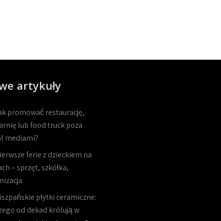
we artykuły
ak promować restaurację,
arnię lub food truck poza
al mediami?
ierwsze ferie z dzieckiem na
ch – sprzęt, szkółka,
nizacja
iszpańskie płytki ceramiczne:
zego od dekad królują w