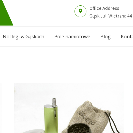
Office Address
Gąski, ul. Wietrzna 44
Noclegi w Gąskach
Pole namiotowe
Blog
Kont