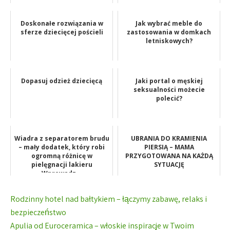
Doskonałe rozwiązania w
Jak wybrać meble do
sferze dziecięcej pościeli
zastosowania w domkach
letniskowych?
Dopasuj odzież dziecięcą
Jaki portal o męskiej
seksualności możecie
polecić?
Wiadra z separatorem brudu
UBRANIA DO KRAMIENIA
– mały dodatek, który robi
PIERSIĄ – MAMA
ogromną różnicę w
PRZYGOTOWANA NA KAŻDĄ
pielęgnacji lakieru
SYTUACJĘ
Wprowadz...
Nawigacja
Rodzinny hotel nad bałtykiem – łączymy zabawę, relaks i
wpisu
bezpieczeństwo
Apulia od Euroceramica – włoskie inspiracje w Twoim