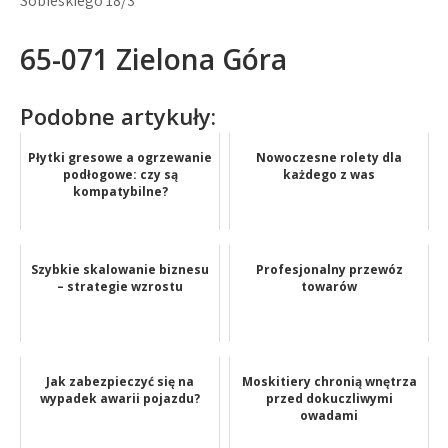
Sobieskiego 18/3
65-071 Zielona Góra
Podobne artykuły:
Płytki gresowe a ogrzewanie
Nowoczesne rolety dla
podłogowe: czy są
każdego z was
kompatybilne?
Szybkie skalowanie biznesu
Profesjonalny przewóz
– strategie wzrostu
towarów
Jak zabezpieczyć się na
Moskitiery chronią wnętrza
wypadek awarii pojazdu?
przed dokuczliwymi
owadami