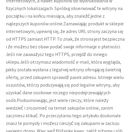
internetowych, a nawet kuponów do wydrukowania w
fizycznych lokalizacjach. Spróbuj obserwować te witryny na
początku i na końcu miesiąca, aby znaleźć jedne z
najlepszych kuponów online.Zamawiając produkt w sklepie
internetowym, upewnij się, że adres URL strony zaczyna się
od HTTPS zamiast HTTP. To znak, że strona jest bezpieczna
i że możesz bez obaw podać swoje informacje o płatności.
Jeśli nie zauważysz tego HTTPS, przejdź do innego
sklepu.Jeśli otrzymasz wiadomość e-mail, która wygląda,
jakby została wysłana z legalnej witryny oferującej świetną
ofertę, przed zakupem sprawdź pasek adresu. Istnieje wielu
oszustów, którzy podszywają się pod legalne witryny, aby
uzyskać dane osobowe niczego niepodejrzewających
osób.Podsumowując, jest wiele rzeczy, które należy
wiedzieć i zrozumieć na temat zakupów online, zanim
zaczniesz klikać. Po przeczytaniu tego artykułu doskonale
znasz te pomysły i możesz cieszyć się zakupami w zaciszu
swojego domu. Więc weź filiżankę kawy, załóż piżamę i rób