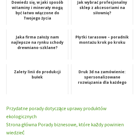
Dowiedz się, w jaki sposób
Jak wybrać profesjonalny
witaminy i minerały mogą
sklep z akcesoriami na
być łatwo włączone do
siłownię?
Twojego życia
Jaka firma założy nam
Płytki tarasowe – poradnik
najlepsze na rynku schody
montażu krok po kroku
drewniano-szklane?
Zalety linii do produkcji
Druk 3d na zamówienie:
bułek
spersonalizowane
rozwiązania dla każdego
Nawigacja
Przydatne porady dotyczące uprawy produktów
wpisu
ekologicznych
Strona główna Porady biznesowe, które każdy powinien
wiedzieć