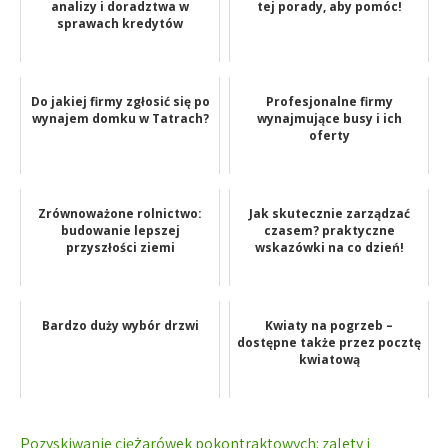
analizy i doradztwa w
tej porady, aby pomóc!
sprawach kredytów
Do jakiej firmy zgłosić się po
Profesjonalne firmy
wynajem domku w Tatrach?
wynajmujące busy i ich
oferty
Zrównoważone rolnictwo:
Jak skutecznie zarządzać
budowanie lepszej
czasem? praktyczne
przyszłości ziemi
wskazówki na co dzień!
Bardzo duży wybór drzwi
Kwiaty na pogrzeb –
dostępne także przez pocztę
kwiatową
Nawigacja
Pozyskiwanie ciężarówek pokontraktowych: zalety i