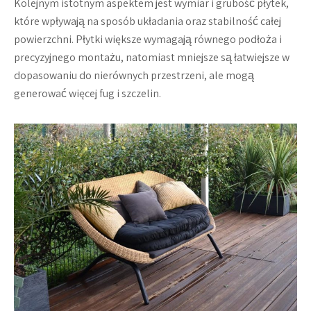
Kolejnym istotnym aspektem jest wymiar i grubość płytek,
które wpływają na sposób układania oraz stabilność całej
powierzchni. Płytki większe wymagają równego podłoża i
precyzyjnego montażu, natomiast mniejsze są łatwiejsze w
dopasowaniu do nierównych przestrzeni, ale mogą
generować więcej fug i szczelin.