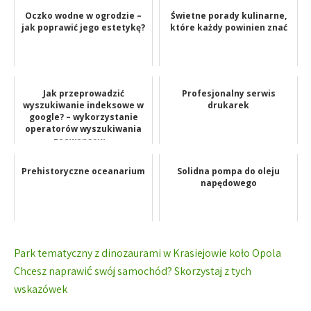
Oczko wodne w ogrodzie –
Świetne porady kulinarne,
jak poprawić jego estetykę?
które każdy powinien znać
Jak przeprowadzić
Profesjonalny serwis
wyszukiwanie indeksowe w
drukarek
google? – wykorzystanie
operatorów wyszukiwania
zaawansow...
Prehistoryczne oceanarium
Solidna pompa do oleju
napędowego
Nawigacja
Park tematyczny z dinozaurami w Krasiejowie koło Opola
wpisu
Chcesz naprawić swój samochód? Skorzystaj z tych
wskazówek