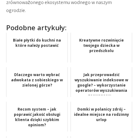
zrównoważonego ekosystemu wodnego w naszym
ogrodzie.
Podobne artykuły:
Białe płytki do kuchni na
Kreatywne rozwinięcie
które należy postawić
twojego dziecka w
przedszkolu
Dlaczego warto wybrać
Jak przeprowadzić
adwokata z sobieskiego w
wyszukiwanie indeksowe w
zielonej górze?
google? – wykorzystanie
operatorów wyszukiwania
zaawansow...
Recom system – jak
Domki w polanicy zdrój –
poprawić jakość obsługi
idealne miejsce na rodzinny
klienta dzięki szybkim
urlop
opiniom?