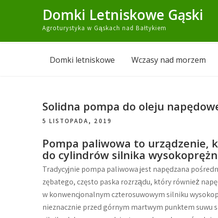
Skip
Domki Letniskowe Gąski
to
Agroturystyka w Gąskach nad Bałtykiem
content
Domki letniskowe
Wczasy nad morzem
Solidna pompa do oleju napędow
5 LISTOPADA, 2019
Pompa paliwowa to urządzenie, k
do cylindrów silnika wysokoprężn
Tradycyjnie pompa paliwowa jest napędzana pośredn
zębatego, często paska rozrządu, który również nap
w konwencjonalnym czterosuwowym silniku wysokopręż
nieznacznie przed górnym martwym punktem suwu spr