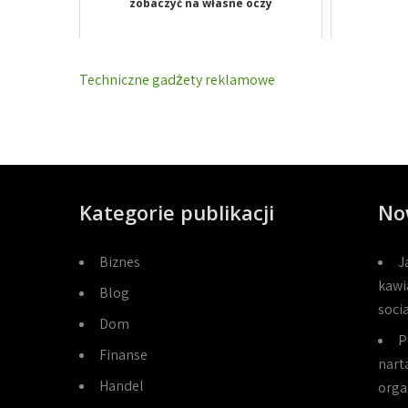
zobaczyć na własne oczy
Nawigacja
Techniczne gadżety reklamowe
wpisu
Kategorie publikacji
No
Biznes
J
kawi
Blog
soci
Dom
P
Finanse
narta
Handel
orga