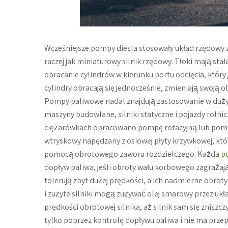
Wcześniejsze pompy diesla stosowały układ rzędowy 
raczej jak miniaturowy silnik rzędowy. Tłoki mają sta
obracanie cylindrów w kierunku portu odcięcia, który 
cylindry obracają się jednocześnie, zmieniają swoją o
Pompy paliwowe nadal znajdują zastosowanie w dużyc
maszyny budowlane, silniki statyczne i pojazdy roln
ciężarówkach opracowano pompę rotacyjną lub pomp
wtryskowy napędzany z osiowej płyty krzywkowej, kt
pomocą obrotowego zaworu rozdzielczego. Każda
p
dopływ paliwa, jeśli obroty wału korbowego zagrażają
tolerują zbyt dużej prędkości, a ich nadmierne obr
i zużyte silniki mogą zużywać olej smarowy przez ukł
prędkości obrotowej silnika, aż silnik sam się zniszcz
tylko poprzez kontrolę dopływu paliwa i nie ma przep