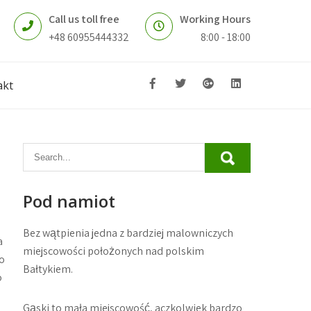
Call us toll free
Working Hours
+48 60955444332
8:00 - 18:00
akt
Pod namiot
Bez wątpienia jedna z bardziej malowniczych
a
miejscowości położonych nad polskim
o
Bałtykiem.
o
Gąski to mała miejscowość, aczkolwiek bardzo