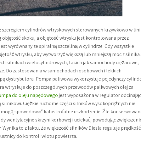
z szeregiem cylindrów wtryskowych sterowanych krzywkowo w linii
łą objętość skoku, a objętość wtrysku jest kontrolowana przez
jest wyrównany ze spiralną szczeliną w cylindrze. Gdy wszystkie
bjętość wtrysku, aby wytworzyć większą lub mniejszą moc z silnika.
h silnikach wielocylindrowych, takich jak samochody ciężarowe,
icze. Do zastosowania w samochodach osobowych i lekkich
ę dystrybutora. Pompa paliwowa wykorzystuje pojedynczy cylind
óra wtryskuje do poszczególnych przewodów paliwowych olej za
ompa do oleju napędowego
jest wyposażona w regulator odcinają
 silnikowi. Ciężkie ruchome części silników wysokoprężnych nie
oty mogą spowodować katastrofalne uszkodzenie. Źle konserwowan
ady wentylacyjne skrzyni korbowej i uciekać, powodując zwiększeni
y. Wynika to z faktu, że większość silników Diesla reguluje prędkość
ustnicy do kontroli wlotu powietrza.