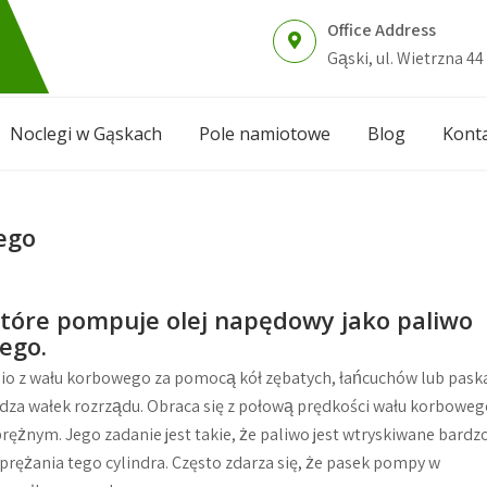
Office Address
Gąski, ul. Wietrzna 44
Noclegi w Gąskach
Pole namiotowe
Blog
Kont
ego
tóre pompuje olej napędowy jako paliwo
ego.
io z wału korbowego za pomocą kół zębatych, łańcuchów lub pask
ędza wałek rozrządu. Obraca się z połową prędkości wału korboweg
nym. Jego zadanie jest takie, że paliwo jest wtryskiwane bardz
ężania tego cylindra. Często zdarza się, że pasek pompy w