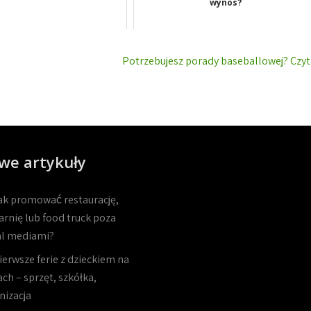
wynos?
Potrzebujesz porady baseballowej? Czyt
we artykuły
ak promować restaurację,
arnię lub food truck poza
al mediami?
ierwsze ferie z dzieckiem na
ch – sprzęt, szkółka,
nizacja