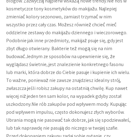
blogów. Zazwyczaj najpierw wskażą nowe trendy.Nie noś w
kosmetyczce tony kosmetyków do makijażu. Najlepiej
zmieniać kolory sezonowo, zamiast trzymać w nim
wszystko przez cały czas. Możesz również chcieć mieć
oddzielne zestawy do makijażu dziennego i wieczorowego.
Podobnie jak inne przedmioty, makijaż psuje się, gdy jest
zbyt długo otwierany. Bakterie też mogą się na nim
budować.Jednym ze sposobów na upewnienie się, że
wyglądasz świetnie, jest znalezienie konkretnego fasonu
lub marki, która dobrze do Ciebie pasuje i kupienie ich wielu.
To ważne, ponieważ nie zawsze znajdziesz idealny strój,
zwłaszcza jeśli robisz zakupy na ostatnią chwilę. Kup nawet
więcej niż jeden ten sam kolor, na wypadek gdyby został
uszkodzony.Nie rób zakupów pod wpływem mody. Kupując
pod wpływem impulsu, często dokonujesz złych wyborów.
Ubrania mogą nie pasować tak dobrze, jak się spodziewałeś,
lub tak naprawdę nie pasują do niczego w twojej szafie.
Przed dokonaniem zakupu zadaj sobie pytanie, czy