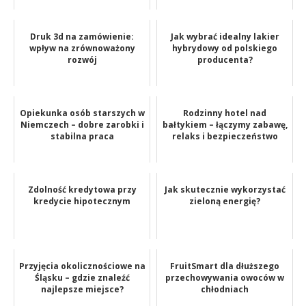
Druk 3d na zamówienie:
Jak wybrać idealny lakier
wpływ na zrównoważony
hybrydowy od polskiego
rozwój
producenta?
Opiekunka osób starszych w
Rodzinny hotel nad
Niemczech – dobre zarobki i
bałtykiem – łączymy zabawę,
stabilna praca
relaks i bezpieczeństwo
Zdolność kredytowa przy
Jak skutecznie wykorzystać
kredycie hipotecznym
zieloną energię?
Przyjęcia okolicznościowe na
FruitSmart dla dłuższego
Śląsku – gdzie znaleźć
przechowywania owoców w
najlepsze miejsce?
chłodniach