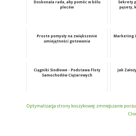
Doskonała rada, aby pomóc w bólu
Sekrety 
pleców
pęsety, 
Proste pomysły na zwiększenie
Marketing 
umiejętności gotowania
Ciągniki Siodłowe - Podstawa Floty
Jak Zało
Samochodów Ciężarowych
Nawigacja
Optymalizacja strony koszykowej: zmniejszanie porz
wpisu
Clo