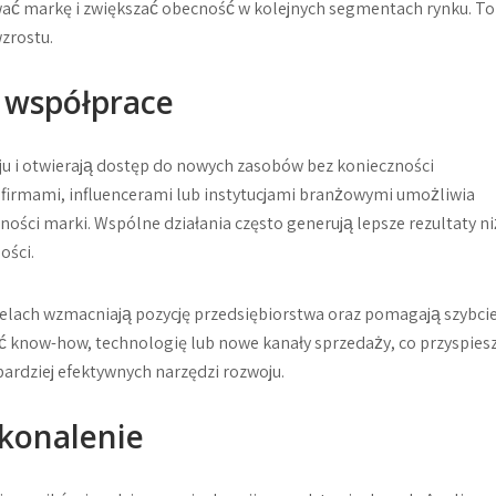
ać markę i zwiększać obecność w kolejnych segmentach rynku. To
wzrostu.
i współprace
ju i otwierają dostęp do nowych zasobów bez konieczności
 firmami, influencerami lub instytucjami branżowymi umożliwia
ości marki. Wspólne działania często generują lepsze rezultaty ni
ości.
 celach wzmacniają pozycję przedsiębiorstwa oraz pomagają szybcie
 know-how, technologię lub nowe kanały sprzedaży, co przyspies
bardziej efektywnych narzędzi rozwoju.
skonalenie