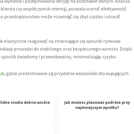
 wyników i podejmowania decyzji na podstawie danych. Analiza
klienta czy współczynnik retencji, pozwala ocenić efektywność
o przedsiębiorstwo może rozwinąć się zbyt szybko i utracić
ie elastycznie reagować na zmieniające się warunki rynkowe.
nikacji prowadzi do stabilnego oraz bezpiecznego wzrostu. Dzięki
 sposób świadomy i przewidywalny, minimalizując ryzyko.
uk
, gdzie prezentowane są przydatne wskazówki dla kupujących.
lidne studia doktoranckie
Jak możesz planować podróże przy
najmniejszym wysiłku?