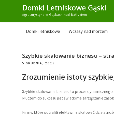
Skip
Domki Letniskowe Gąski
to
Agroturystyka w Gąskach nad Bałtykiem
content
Domki letniskowe
Wczasy nad morzem
Szybkie skalowanie biznesu – str
5 GRUDNIA, 2025
Zrozumienie istoty szybki
Szybkie skalowanie biznesu to proces dynamicznego
kluczem do sukcesu jest świadome zarządzanie zasob
Firmy, które potrafią efektywnie skalować działalnoś