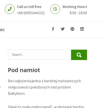
Call us toll free
Working Hours
+48 60955444332
8:00 - 18:00
akt
Pod namiot
Bez wątpienia jedna z bardziej malowniczych
a
miejscowości położonych nad polskim
Bałtykiem.
Gąski to mała miejscowość, aczkolwiek bardzo