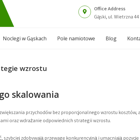
Office Address
Gąski, ul. Wietrzna 44
Noclegi w Gąskach
Pole namiotowe
Blog
Kont
ategie wzrostu
ego skalowania
 zwiększania przychodów bez proporcjonalnego wzrostu kosztów, 
ami oraz wdrażanie odpowiednich strategii wzrostu.
ć, szybciej zdobywają przewagę konkurencyjną i umacniają pozycję