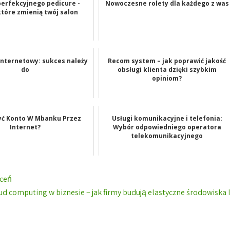
perfekcyjnego pedicure -
Nowoczesne rolety dla każdego z was
które zmienią twój salon
internetowy: sukces należy
Recom system – jak poprawić jakość
do
obsługi klienta dzięki szybkim
opiniom?
żyć Konto W Mbanku Przez
Usługi komunikacyjne i telefonia:
Internet?
Wybór odpowiedniego operatora
telekomunikacyjnego
uceń
ud computing w biznesie – jak firmy budują elastyczne środowiska 