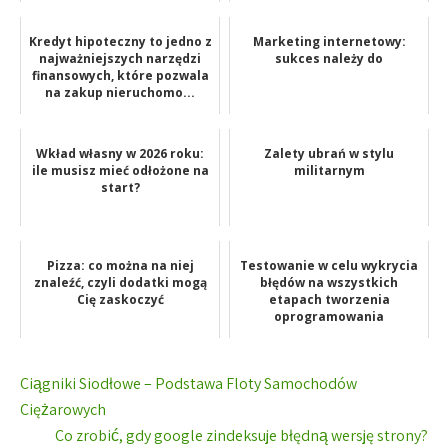
Kredyt hipoteczny to jedno z
Marketing internetowy:
najważniejszych narzędzi
sukces należy do
finansowych, które pozwala
na zakup nieruchomo...
Wkład własny w 2026 roku:
Zalety ubrań w stylu
ile musisz mieć odłożone na
militarnym
start?
Pizza: co można na niej
Testowanie w celu wykrycia
znaleźć, czyli dodatki mogą
błędów na wszystkich
Cię zaskoczyć
etapach tworzenia
oprogramowania
Nawigacja
Ciągniki Siodłowe – Podstawa Floty Samochodów
wpisu
Ciężarowych
Co zrobić, gdy google zindeksuje błędną wersję strony?