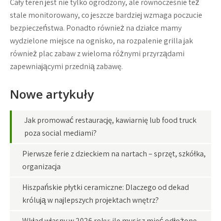
Cały teren jest nie tylko ogrodzony, ale równocześnie też
stale monitorowany, co jeszcze bardziej wzmaga poczucie
bezpieczeństwa. Ponadto również na działce mamy
wydzielone miejsce na ognisko, na rozpalenie grilla jak
również plac zabaw z wieloma różnymi przyrządami
zapewniającymi przednią zabawę.
Nowe artykuły
Jak promować restaurację, kawiarnię lub food truck
poza social mediami?
Pierwsze ferie z dzieckiem na nartach – sprzęt, szkółka,
organizacja
Hiszpańskie płytki ceramiczne: Dlaczego od dekad
królują w najlepszych projektach wnętrz?
Wkład własny w 2026 roku: ile musisz mieć odłożone