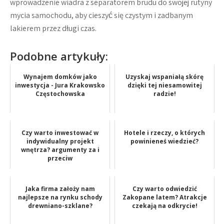
wprowadzenie wiadra z separatorem brudu do swojej rutyny
mycia samochodu, aby cieszyć się czystym i zadbanym
lakierem przez długi czas.
Podobne artykuły:
Wynajem domków jako
Uzyskaj wspaniałą skórę
inwestycja - Jura Krakowsko
dzięki tej niesamowitej
Częstochowska
radzie!
Czy warto inwestować w
Hotele i rzeczy, o których
indywidualny projekt
powinieneś wiedzieć?
wnętrza? argumenty za i
przeciw
Jaka firma założy nam
Czy warto odwiedzić
najlepsze na rynku schody
Zakopane latem? Atrakcje
drewniano-szklane?
czekają na odkrycie!