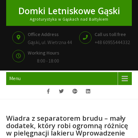
Skip
Domki Letniskowe Gąski
to
content
Agroturystyka w Gąskach nad Bałtykiem
Office Address
Call us toll free
Gąski, ul. Wietrzna 44
+48 60955444332
Working Hours
8:00 - 18:00
Menu
Wiadra z separatorem brudu – mały
dodatek, który robi ogromną różnicę
w pielęgnacji lakieru Wprowadzenie