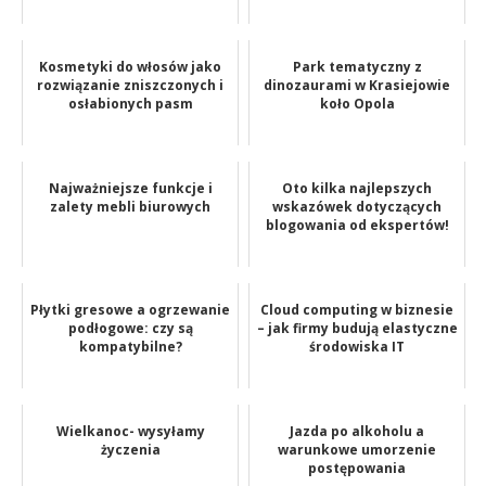
Kosmetyki do włosów jako
Park tematyczny z
rozwiązanie zniszczonych i
dinozaurami w Krasiejowie
osłabionych pasm
koło Opola
Najważniejsze funkcje i
Oto kilka najlepszych
zalety mebli biurowych
wskazówek dotyczących
blogowania od ekspertów!
Płytki gresowe a ogrzewanie
Cloud computing w biznesie
podłogowe: czy są
– jak firmy budują elastyczne
kompatybilne?
środowiska IT
Wielkanoc- wysyłamy
Jazda po alkoholu a
życzenia
warunkowe umorzenie
postępowania