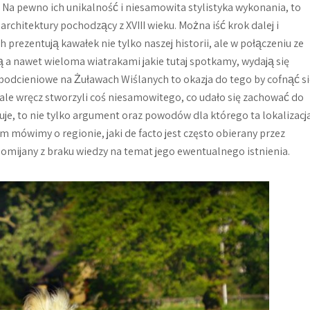
a pewno ich unikalność i niesamowita stylistyka wykonania, to
 architektury pochodzący z XVIII wieku. Można iść krok dalej i
prezentują kawałek nie tylko naszej historii, ale w połączeniu ze
ą a nawet wieloma wiatrakami jakie tutaj spotkamy, wydają się
odcieniowe na Żuławach Wiślanych to okazja do tego by cofnąć si
i ale wręcz stworzyli coś niesamowitego, co udało się zachować do
panuje, to nie tylko argument oraz powodów dla którego ta lokalizacj
 mówimy o regionie, jaki de facto jest często obierany przez
 omijany z braku wiedzy na temat jego ewentualnego istnienia.