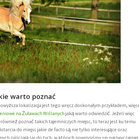
akie warto poznać
 powyższa lokalizacja jest tego wręcz doskonałym przykładem, więc
eniowe na Żuławach Wiślanych
jaką warto odwiedzić. Jeżeli więc
e również poznać takich tajemniczych miejsc, to teraz jest ku temu
otarcia do miejsc jakie de facto są nie tylko interesujące oraz
nnych zaliczają się do tych, w których powinniśmy się najzwyczajniej