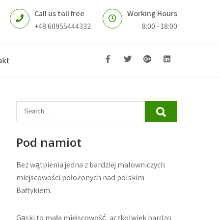
Call us toll free
Working Hours
+48 60955444332
8:00 - 18:00
akt
Pod namiot
Bez wątpienia jedna z bardziej malowniczych
miejscowości położonych nad polskim
Bałtykiem.
Gąski to mała miejscowość, aczkolwiek bardzo