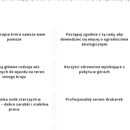
rapia która zawsze wam
Postępuj zgodnie z tą radą, aby
pomoże
dowiedzieć się więcej o ogrodnictwie
ekologicznym
 są główne rodzaje wiz
Korzyści zdrowotne wynikające z
ych do wjazdu na teren
pobytu w górach
innego kraju
nka osób starszych w
Profesjonalny serwis drukarek
– dobre zarobki i stabilna
praca