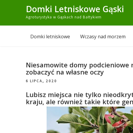
Skip
Domki Letniskowe Gąski
to
Agroturystyka w Gąskach nad Bałtykiem
content
Domki letniskowe
Wczasy nad morzem
Niesamowite domy podcieniowe na
zobaczyć na własne oczy
6 LIPCA, 2020
Lubisz miejsca nie tylko nieodkr
kraju, ale również takie które g