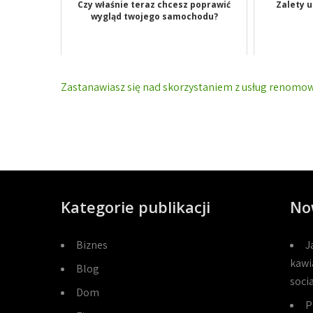
Czy właśnie teraz chcesz poprawić
Zalety u
wygląd twojego samochodu?
Nawigacja
Zastanawiasz się nad skorzystaniem z usług renomow
wpisu
Kategorie publikacji
No
Biznes
J
kawi
Blog
soci
Dom
P