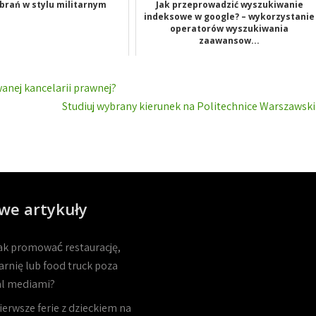
brań w stylu militarnym
Jak przeprowadzić wyszukiwanie
indeksowe w google? – wykorzystanie
operatorów wyszukiwania
zaawansow...
anej kancelarii prawnej?
Studiuj wybrany kierunek na Politechnice Warszawski
we artykuły
ak promować restaurację,
arnię lub food truck poza
al mediami?
ierwsze ferie z dzieckiem na