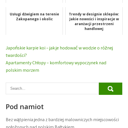
Usługi dźwigiem na terenie
Trendy w designie sklepów:
Zakopanego i okolic
Jakie nowości i inspiracje w
aranżacji przestrzeni
handlowej
Nawigacja
Japońskie karpie koi – jak je hodować w wodzie o różnej
wpisu
twardości?
Apartamenty Chłopy – komfortowy wypoczynek nad
polskim morzem
Pod namiot
Bez wątpienia jedna z bardziej malowniczych miejscowości
położonych nad polskim Bałtykiem.