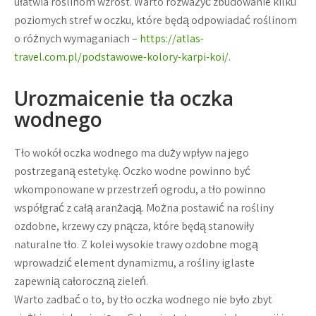
ułatwia roślinom wzrost. Warto rozważyć zbudowanie kilku
poziomych stref w oczku, które będą odpowiadać roślinom
o różnych wymaganiach –
https://atlas-
travel.com.pl/podstawowe-kolory-karpi-koi/
.
Urozmaicenie tła oczka
wodnego
Tło wokół oczka wodnego ma duży wpływ na jego
postrzeganą estetykę. Oczko wodne powinno być
wkomponowane w przestrzeń ogrodu, a tło powinno
współgrać z całą aranżacją. Można postawić na rośliny
ozdobne, krzewy czy pnącza, które będą stanowiły
naturalne tło. Z kolei wysokie trawy ozdobne mogą
wprowadzić element dynamizmu, a rośliny iglaste
zapewnią całoroczną zieleń.
Warto zadbać o to, by tło oczka wodnego nie było zbyt