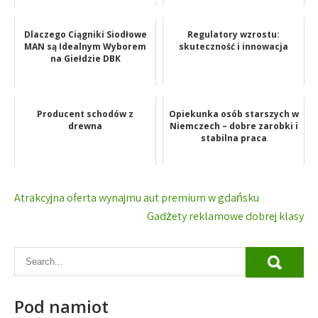
Dlaczego Ciągniki Siodłowe
Regulatory wzrostu:
MAN są Idealnym Wyborem
skuteczność i innowacja
na Giełdzie DBK
Producent schodów z
Opiekunka osób starszych w
drewna
Niemczech – dobre zarobki i
stabilna praca
Nawigacja
Atrakcyjna oferta wynajmu aut premium w gdańsku
wpisu
Gadżety reklamowe dobrej klasy
Pod namiot