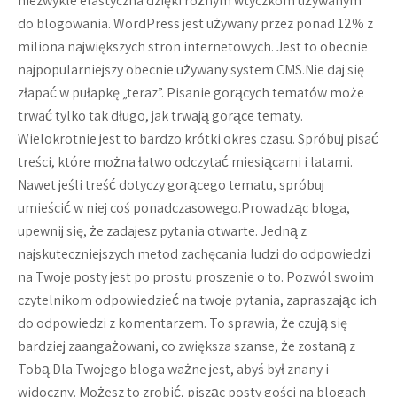
niezwykle elastyczna dzięki różnym wtyczkom używanym
do blogowania. WordPress jest używany przez ponad 12% z
miliona największych stron internetowych. Jest to obecnie
najpopularniejszy obecnie używany system CMS.Nie daj się
złapać w pułapkę „teraz”. Pisanie gorących tematów może
trwać tylko tak długo, jak trwają gorące tematy.
Wielokrotnie jest to bardzo krótki okres czasu. Spróbuj pisać
treści, które można łatwo odczytać miesiącami i latami.
Nawet jeśli treść dotyczy gorącego tematu, spróbuj
umieścić w niej coś ponadczasowego.Prowadząc bloga,
upewnij się, że zadajesz pytania otwarte. Jedną z
najskuteczniejszych metod zachęcania ludzi do odpowiedzi
na Twoje posty jest po prostu proszenie o to. Pozwól swoim
czytelnikom odpowiedzieć na twoje pytania, zapraszając ich
do odpowiedzi z komentarzem. To sprawia, że ​​czują się
bardziej zaangażowani, co zwiększa szanse, że zostaną z
Tobą.Dla Twojego bloga ważne jest, abyś był znany i
widoczny. Możesz to zrobić, pisząc posty gości na blogach