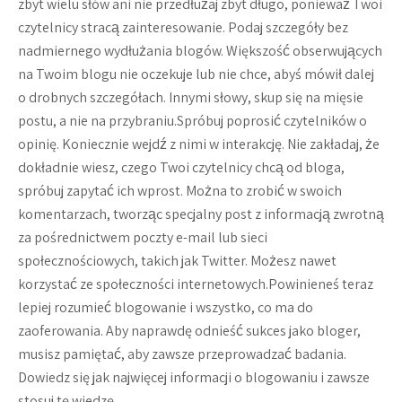
zbyt wielu słów ani nie przedłużaj zbyt długo, ponieważ Twoi
czytelnicy stracą zainteresowanie. Podaj szczegóły bez
nadmiernego wydłużania blogów. Większość obserwujących
na Twoim blogu nie oczekuje lub nie chce, abyś mówił dalej
o drobnych szczegółach. Innymi słowy, skup się na mięsie
postu, a nie na przybraniu.Spróbuj poprosić czytelników o
opinię. Koniecznie wejdź z nimi w interakcję. Nie zakładaj, że
dokładnie wiesz, czego Twoi czytelnicy chcą od bloga,
spróbuj zapytać ich wprost. Można to zrobić w swoich
komentarzach, tworząc specjalny post z informacją zwrotną
za pośrednictwem poczty e-mail lub sieci
społecznościowych, takich jak Twitter. Możesz nawet
korzystać ze społeczności internetowych.Powinieneś teraz
lepiej rozumieć blogowanie i wszystko, co ma do
zaoferowania. Aby naprawdę odnieść sukces jako bloger,
musisz pamiętać, aby zawsze przeprowadzać badania.
Dowiedz się jak najwięcej informacji o blogowaniu i zawsze
stosuj tę wiedzę.