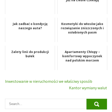
już na ciebie czekają
Jak zadbać o kondycję
Kosmetyki do włosów jako
naszego auta?
rozwiązanie zniszczonych i
osłabionych pasm
Zalety linii do produkcji
Apartamenty Chłopy –
bułek
komfortowy wypoczynek
nad polskim morzem
Nawigacja
Inwestowanie w nieruchomości we właściwy sposób
wpisu
Kantor wymiany walut