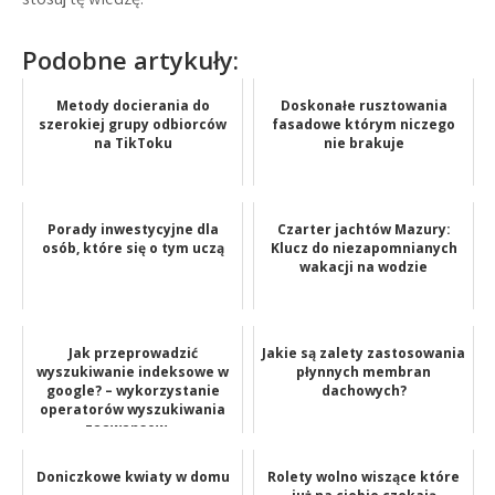
Podobne artykuły:
Metody docierania do
Doskonałe rusztowania
szerokiej grupy odbiorców
fasadowe którym niczego
na TikToku
nie brakuje
Porady inwestycyjne dla
Czarter jachtów Mazury:
osób, które się o tym uczą
Klucz do niezapomnianych
wakacji na wodzie
Jak przeprowadzić
Jakie są zalety zastosowania
wyszukiwanie indeksowe w
płynnych membran
google? – wykorzystanie
dachowych?
operatorów wyszukiwania
zaawansow...
Doniczkowe kwiaty w domu
Rolety wolno wiszące które