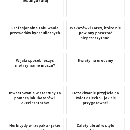
hostingu tutaj
Profesjonalne zakuwanie
Wskazówki Forex, które nie
przewodów hydraulicznych
powinny pozostać
nieprzeczytane!
W jaki sposób leczyć
Kwiaty na urodziny
nietrzymanie moczu?
Inwestowanie w startupy za
Oczekiwanie przyjścia na
pomocą inkubatorów i
świat dziecka - jak się
akceleratorów
przygotować?
Herbicydy w rzepaku - jakie
Zalety ubrań w stylu