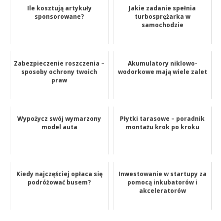
Ile kosztują artykuły
Jakie zadanie spełnia
sponsorowane?
turbosprężarka w
samochodzie
Zabezpieczenie roszczenia –
Akumulatory niklowo-
sposoby ochrony twoich
wodorkowe mają wiele zalet
praw
Wypożycz swój wymarzony
Płytki tarasowe – poradnik
model auta
montażu krok po kroku
Kiedy najczęściej opłaca się
Inwestowanie w startupy za
podróżować busem?
pomocą inkubatorów i
akceleratorów