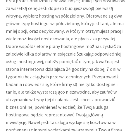
brak profesjonalizmu i adekwatności; unikaj tych dostawców
za wszelką cenę.Jeśli dopiero budujesz swoją pierwszą
witrynę, wybierz hosting współdzielony. Oferowane są dwa
główne typy hostingu: współdzielony, który jest tani, ale ma
mniej opcji, oraz dedykowany, w którym otrzymujesz pracę i
wiele możliwości dostosowania, ale płacisz za przywilej.
Dobre współdzielone plany hostingowe można uzyskać za
zaledwie kilka dolarów miesięcznie.Szukając odpowiedniej
usługi hostingowej, należy pamiętać o tym, jak ważna jest
strona internetowa działająca 24 godziny na dobę, 7 dni w
tygodniu bez ciągłych przerw technicznych. Przeprowadź
badania i dowiedz się, które firmy są nie tylko dostępne i
tanie, ale także wystarczająco niezawodne, aby zaufać w
utrzymaniu witryny i jej działania.Jeśli chcesz prowadzić
biznes online, powinieneś wiedzieć, że Twoja usługa
hostingowa będzie reprezentować Twoją główną
inwestycję. Nawet jeśli ta usługa wydaje się kosztowna w
porównaniu z innymi wydatkami związanymi z Twoją firmą,