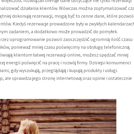
 Większość rozwiązań oferuje dane dotyczące nie tylko rezerwacji
analizować działania klientów. Wówczas można zoptymalizować cz
hętniej dokonują rezerwacji, mogą być to cenne dane, które pozwo
ientów. Kiedyś rezerwacje prowadzone były w zwykłych kalendarzac
mudnym zadaniem, a dodatkowo może prowadzić do pomyłek.
przez oprogramowanie pozwoli zaoszczędzić ogromną ilość czasu 
ników, ponieważ mniej czasu poświęcimy na obsługę telefoniczną.
wiają klientom łatwej rezerwacji online, możesz spędzać mniej
ej energii poświęcić na pracę i rozwój firmy. Dzisiejsi konsumenci
mi, gdy wyszukują, przeglądają i kupują produkty i usługi.
ep, ale sprawdza jego stronę internetową oraz opinie i ostatecznie