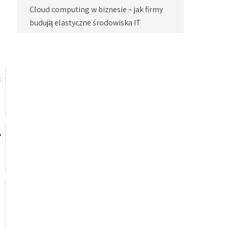
Cloud computing w biznesie – jak firmy
budują elastyczne środowiska IT
ć
?