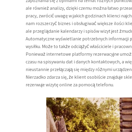
zapoznania się z opiniami na temat różnych punktów.
ale również analizy, dzięki czemu można łatwo prze
pracy, zwrócić uwagę w jakich godzinach klienci najc
nam rozszerzyć biznes i obsługiwać większe ilości kl
ale przeglądanie kalendarzy i spisów wizyt jest ż
Automatyczne wyświetlanie potrzebnych informacji 
wysiłku. Może to także odciążyć właściciele i pracow
Ponieważ internetowe platformy rezerwacyjne umożli
czasu na spisywaniu dat i danych kontaktowych, a więc
nieustannie przełączają się między różnymi urządzenia
Nierzadko zdarza się, że klient osobiście znajduje skl
rezerwuje wizytę online za pomocą telefonu.