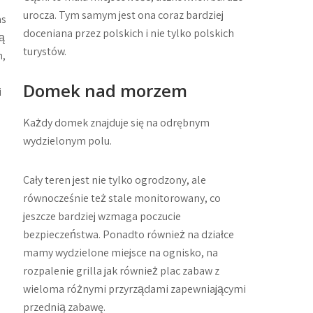
urocza. Tym samym jest ona coraz bardziej
as
doceniana przez polskich i nie tylko polskich
lą
turystów.
h,
Domek nad morzem
i
Każdy domek znajduje się na odrębnym
wydzielonym polu.
Cały teren jest nie tylko ogrodzony, ale
równocześnie też stale monitorowany, co
jeszcze bardziej wzmaga poczucie
bezpieczeństwa. Ponadto również na działce
mamy wydzielone miejsce na ognisko, na
rozpalenie grilla jak również plac zabaw z
wieloma różnymi przyrządami zapewniającymi
przednią zabawę.