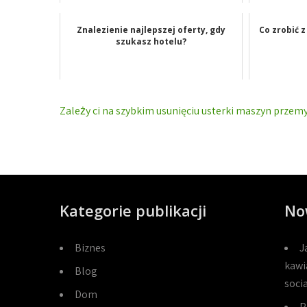
Znalezienie najlepszej oferty, gdy
Co zrobić 
szukasz hotelu?
Nawigacja
Zależy ci na szybkim usunięciu usterki maszyn przem
wpisu
Kategorie publikacji
No
Biznes
J
kawi
Blog
soci
Dom
P