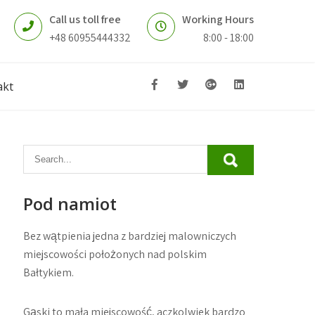
Call us toll free
Working Hours
+48 60955444332
8:00 - 18:00
akt
Pod namiot
Bez wątpienia jedna z bardziej malowniczych
miejscowości położonych nad polskim
Bałtykiem.
Gąski to mała miejscowość, aczkolwiek bardzo