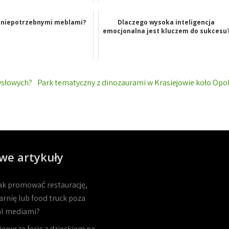
z niepotrzebnymi meblami?
Dlaczego wysoka inteligencja
emocjonalna jest kluczem do sukcesu
ysłowych?
Park tematyczny z dinozaurami w Krasiejowie koło Opo
we artykuły
ak promować restaurację,
arnię lub food truck poza
al mediami?
ierwsze ferie z dzieckiem na