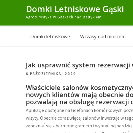
Skip
Domki Letniskowe Gąski
to
Agroturystyka w Gąskach nad Bałtykiem
content
Domki letniskowe
Wczasy nad morzem
Jak usprawnić system rezerwacji 
6 PAŹDZIERNIKA, 2020
Właściciele salonów kosmetycznyc
nowych klientów mają obecnie do 
pozwalają na obsługę rezerwacji o
Aplikacje dostępne na telefonach komórkowych po
wizyty. Obecnie coraz więcej salonów inwestuje w te
zapoznać się z harmonogramem i wybrać najbardziej 