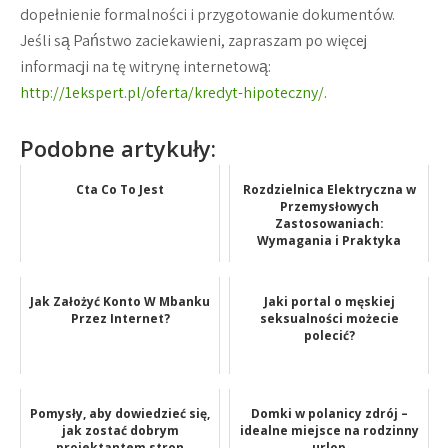
dopełnienie formalności i przygotowanie dokumentów.
Jeśli są Państwo zaciekawieni, zapraszam po więcej
informacji na tę witrynę internetową:
http://1ekspert.pl/oferta/kredyt-hipoteczny/
.
Podobne artykuły:
Cta Co To Jest
Rozdzielnica Elektryczna w
Przemysłowych
Zastosowaniach:
Wymagania i Praktyka
Jak Założyć Konto W Mbanku
Jaki portal o męskiej
Przez Internet?
seksualności możecie
polecić?
Pomysły, aby dowiedzieć się,
Domki w polanicy zdrój –
jak zostać dobrym
idealne miejsce na rodzinny
projektantem stron
urlop