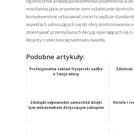
ograniczenie prawdopodobieństwa popełnienia w dob
rezultatów jakie przyniesie nam ostatecznie kontrol
konsekwentnie ustanawiać coraz to wyższe standardy 
aspektach odnoszących się do sfery kontrolowania n
dokonywać przemyślanych decyzji opierających się o 
kłopoty z obecnością nadmiaru światła.
Podobne artykuły:
Profesjonalne zakład fryzjerski zadba
Zdolność
o Twoje włosy
Zdobądź odpowiedni samochód dzięki
Hotele i r
tym wskazówkom dotyczącym zakupów