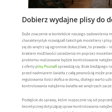
Dobierz wydajne plisy do
Duże znaczenie w kontekście naszego zadowolenia mi
charakterystyk rozwiązań takich jak moskitiery i p
się do wnętrz są ogromnie dokuczliwe, to prawda – ni
brakiem możliwości zaradzenia im poprzez moskitiery
problemu realizowane będzie kontrolowanie natężenia
z oferty
plisy Poznań
sprawdzą się. Brak bieżącego ro
przed nadmiarem światła z całą pewnością może pr
regulowania ilości słońca w domu, dlatego warto uzb
kontrolowania natężenia światła we wnętrzach zaczer
Podejście do sprawy, które rozpocznie się od poprz
teoretycznej dotyczącej spraw kontrolowania natęże