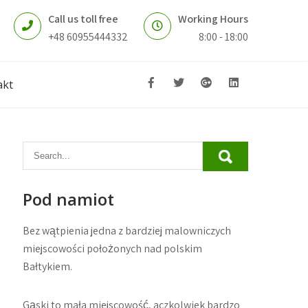
Call us toll free
Working Hours
+48 60955444332
8:00 - 18:00
akt
Pod namiot
Bez wątpienia jedna z bardziej malowniczych
miejscowości położonych nad polskim
Bałtykiem.
Gąski to mała miejscowość, aczkolwiek bardzo