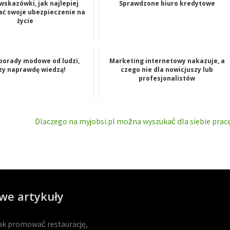
wskazówki, jak najlepiej
Sprawdzone biuro kredytowe
ać swoje ubezpieczenie na
życie
porady modowe od ludzi,
Marketing internetowy nakazuje, a
zy naprawdę wiedzą!
czego nie dla nowicjuszy lub
profesjonalistów
Dlaczego na myjobsi.pl można wyszukać dla siebie prac
we artykuły
ak promować restaurację,