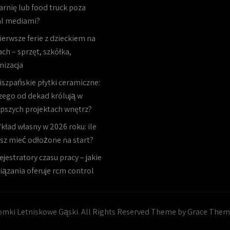
arnię lub food truck poza
al mediami?
ierwsze ferie z dzieckiem na
ch – sprzęt, szkółka,
nizacja
iszpańskie płytki ceramiczne:
zego od dekad królują w
epszych projektach wnętrz?
kład własny w 2026 roku: ile
sz mieć odłożone na start?
ejestratory czasu pracy – jakie
iązania oferuje rcm control
mki Letniskowe Gąski. All Rights Reserved Theme by Grace The