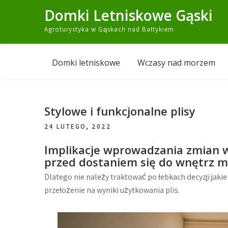
Skip
Domki Letniskowe Gąski
to
Agroturystyka w Gąskach nad Bałtykiem
content
Domki letniskowe
Wczasy nad morzem
Stylowe i funkcjonalne plisy
24 LUTEGO, 2022
Implikacje wprowadzania zmian 
przed dostaniem się do wnętrz mo
Dlatego nie należy traktować po łebkach decyzji jaki
przełożenie na wyniki użytkowania plis.