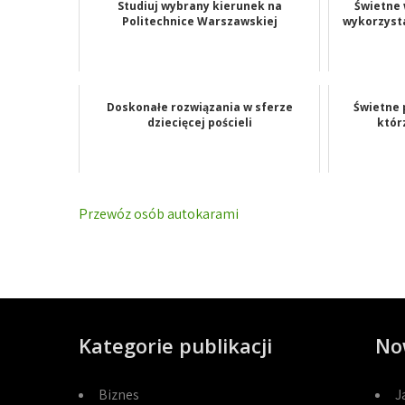
Studiuj wybrany kierunek na
Świetne 
Politechnice Warszawskiej
wykorzyst
Doskonałe rozwiązania w sferze
Świetne 
dziecięcej pościeli
któr
Nawigacja
Przewóz osób autokarami
wpisu
Kategorie publikacji
No
Biznes
J