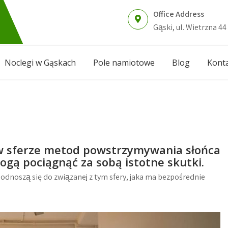
Office Address
Gąski, ul. Wietrzna 44
Noclegi w Gąskach
Pole namiotowe
Blog
Kont
w sferze metod powstrzymywania słońca
gą pociągnąć za sobą istotne skutki.
e odnoszą się do związanej z tym sfery, jaka ma bezpośrednie