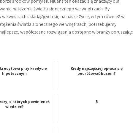
orze środków pomyłek. Niuans ten okazać się znaczący dla
owanie natężenia światła słonecznego we wnętrzach. By
w kwestiach składających się na nasze życie, w tym również w
atężenia światła słonecznego we wnętrzach, potrzebujemy
najlepsze, współczesne rozwiązania dostępne w branży poruszając
 kredytowa przy kredycie
Kiedy najczęściej opłaca się
hipotecznym
podróżować busem?
zeczy, o których powinieneś
5
wiedzieć?