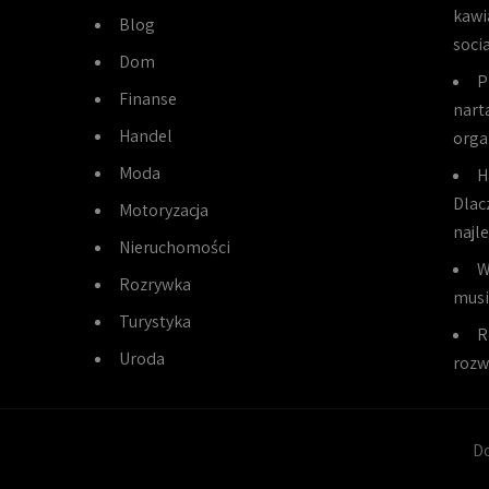
kawi
Blog
soci
Dom
P
Finanse
narta
Handel
orga
Moda
H
Dlac
Motoryzacja
najl
Nieruchomości
W
Rozrywka
musi
Turystyka
R
Uroda
rozw
Do