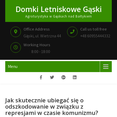
Skip
Domki Letniskowe Gąski
to
content
Agroturystyka w Gąskach nad Bałtykiem
Office Address
Call us toll free
Gąski, ul. Wietrzna 44
+48 60955444332
Working Hours
8:00 - 18:00
Menu
Jak skutecznie ubiegać się o
odszkodowanie w związku z
represjami w czasie komunizmu?