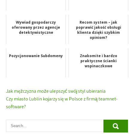
Wywiad gospodarczy
Recom system – jak
oferowany przez agencje
poprawić jakość obsługi
detektywistyczne
klienta dzięki szybkim
opiniom?
Pozycjonowanie Subdomeny
Znakomite i bardzo
praktyczne ścianki
wspinaczkowe
Nawigacja
Jak mężczyzna może ulepszyć swój styl ubierania
wpisu
Czy miasto Lublin kojarzy się w Polsce z firmą teamnet-
software?